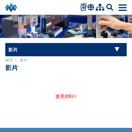
0
繁体中文
简体中文
English
日本语
影片
Español
首页
影片
影片
查无资料!!