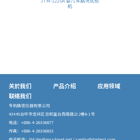
JTM-1220A 婴儿车路况试验
机
关於我们
产品介绍
应用领域
联络我们
专机精密仪器有限公司
43445
台中市
龙井区
忠和里台西南路212巷6-1号
电话：
+886-4-26306877
传真：
+886-4-26306833
电子邮件：
ltd.jtm@msa.hinet.net
/
samliu@jtmtest.com