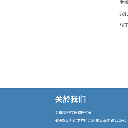
专
我
想
关於我们
专机精密仪器有限公司
43445
台中市
龙井区
忠和里台西南路212巷6-