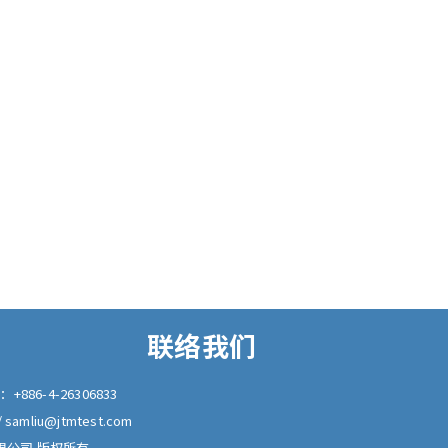
联络我们
真：
+886-4-26306833
/
samliu@jtmtest.com
器有限公司 版权所有