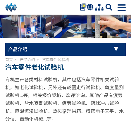
0
繁体中文
简体中文
English
日本语
产品介绍
Español
首页
产品介绍
汽车零件试验机
万能材料试验机系列
汽车零件老化试验机
婴儿车试验机系列
专机生产各类材料试验机，其中包括汽车零件相关试验
机，如老化试验机，另外还有轮圈走行试验机、角度量测
扭力试验机
试验机...等，相关报价槼格，欢迎洽询。其他产品有疲劳
试验机、盐水喷雾试验机、疲劳试验机、落球冲击试验
汽车零件试验机
机、恒温恒湿试验机、热风循环烘箱、精密电子天平、水
分仪、自动化机械...等。
办公椅系列