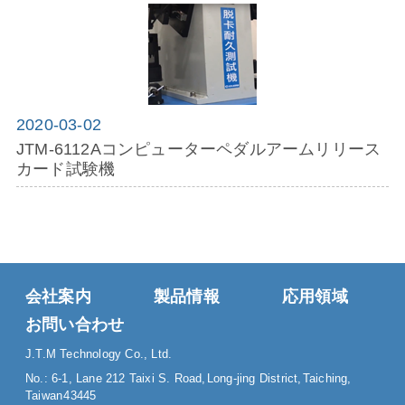
2020-03-02
JTM-6112Aコンピューターペダルアームリリース
カード試験機
ーズ
会社案内
製品情報
応用領域
お問い合わせ
J.T.M Technology Co., Ltd.
No.: 6-1, Lane 212 Taixi S. Road,
Long-jing District,
Taiching,
Taiwan
43445