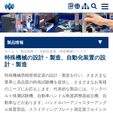
0
繁體中文
简体中文
English
日本語
Español
製品情報
ホーム
製品情報
自動化装置、特殊機械シリーズ
ユニバーサル材料試験機シリーズ
特殊機械の設計・製造、自動化装置の設
計・製造
乳母車試験機シリーズ
特殊機械用精密測定器の設計・製造を行い、さまざまな
トルク試験機
業界に高品質の特殊試験機を提供し、さまざまなお客様
のニーズにお応えします。代表的な製品には、リングベ
自動車部品試験機
ルト積層試験機、自動車ハンドル角度調整器組立機、自
動車などがあります。ハンドルバーアジャスターアング
オフィスチェアシリーズ
ル装置部品、スライディングプレート測定器フルインス