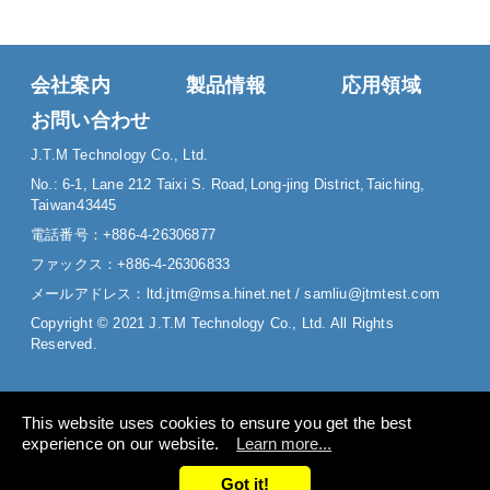
会社案内
製品情報
応用領域
お問い合わせ
J.T.M Technology Co., Ltd.
No.: 6-1, Lane 212 Taixi S. Road,
Long-jing District,
Taiching,
Taiwan
43445
電話番号：
+886-4-26306877
ファックス：
+886-4-26306833
メールアドレス：
ltd.jtm@msa.hinet.net
/
samliu@jtmtest.com
Copyright © 2021 J.T.M Technology Co., Ltd. All Rights
Reserved.
This website uses cookies to ensure you get the best
experience on our website.
Learn more...
Got it!