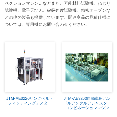
ペクションマシン…などまた、万能材料試験機、ねじり
スポーツ用品、自転車試験機
試験機、電子天びん、破裂強度試験機、精密オーブンな
どの他の製品も提供しています。関連商品の見積仕様に
繊維試験機シリーズ
ついては、専用機にお問い合わせください。
ゴム・プラスチック試験機シリーズ
靴革試験機シリーズ
金属材料試験機シリーズ
ーズ
紙包装試験機シリーズ
ワイヤーおよびケーブル電気機器シリーズ
電子工業シリーズ
JTM-AE9220リングベルト
JTM-AE3260自動車用ハン
フィッティングテスター
ドルアングルアジャスター
コンビネーションマシン
自動化装置、特殊機械シリーズ