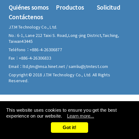
Quiénes somos
Productos
Solicitud
Contáctenos
J.T.M Technology Co., Ltd.
No.: 6-1, Lane 212 Taixi S. Road,
Long-jing District,
Taiching,
Taiwan
43445
Teléfono：
+886-4-26306877
Fax：
+886-4-26306833
Email：
ltd.jtm@msa.hinet.net
/
samliu@jtmtest.com
Copyright © 2018 J.T.M Technology Co., Ltd. All Rights
Reserved.
This website uses cookies to ensure you get the best
experience on our website.
Learn more...
Got it!