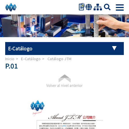
0
繁體中文
简体中文
English
日本語
E-Catálogo
Español
Inicio
E-Catálogo
Catálogo JTM
Catálogo JTM
P.01
Máquina de prueba de materiales