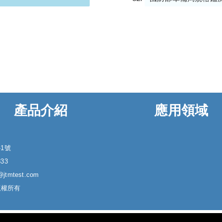
產品介紹
應用領域
-1號
833
@jtmtest.com
 版權所有