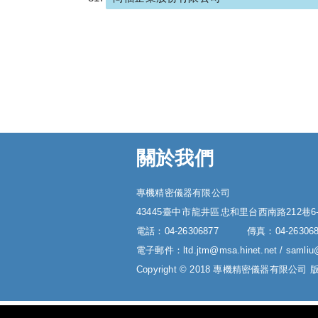
關於我們
專機精密儀器有限公司
43445
臺中市
龍井區
忠和里台西南路212巷6
電話：
04-26306877
傳真：
04-26306
電子郵件：
ltd.jtm@msa.hinet.net
/
samliu
Copyright © 2018 專機精密儀器有限公司